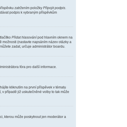
příspěvku zatržením položky
Připojit podpis
.
přidávat podpis k vybraným příspěvkům
tlačítko
Přidat hlasování
pod hlavním oknem na
dvě možnosti (nastavte napsáním název otázky a
můžete zadat, určuje administrátor boardu.
inistrátora fóra pro další informace.
jíte kliknutím na první příspěvek v tématu
 v případě již uskutečněné volby to tak může
zaci, kterou může poskytnout jen moderátor a