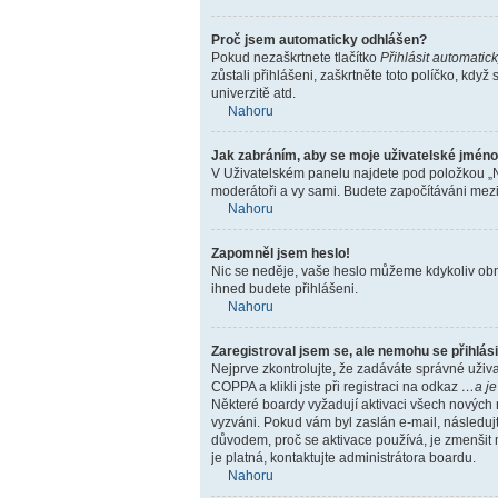
Proč jsem automaticky odhlášen?
Pokud nezaškrtnete tlačítko
Přihlásit automatick
zůstali přihlášeni, zaškrtněte toto políčko, kdy
univerzitě atd.
Nahoru
Jak zabráním, aby se moje uživatelské jméno
V Uživatelském panelu najdete pod položkou „
moderátoři a vy sami. Budete započítáváni mezi 
Nahoru
Zapomněl jsem heslo!
Nic se neděje, vaše heslo můžeme kdykoliv obno
ihned budete přihlášeni.
Nahoru
Zaregistroval jsem se, ale nemohu se přihlási
Nejprve zkontrolujte, že zadáváte správné uži
COPPA a klikli jste při registraci na odkaz
…a je
Některé boardy vyžadují aktivaci všech nových re
vyzváni. Pokud vám byl zaslán e-mail, následujt
důvodem, proč se aktivace používá, je zmenšit
je platná, kontaktujte administrátora boardu.
Nahoru