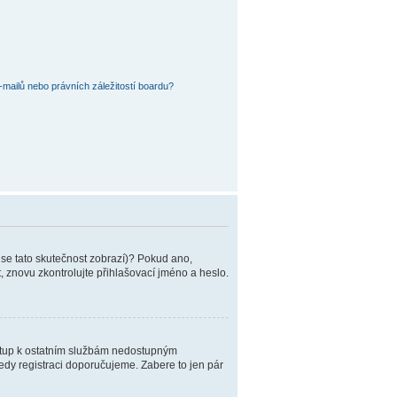
mailů nebo právních záležitostí boardu?
 se tato skutečnost zobrazí)? Pokud ano,
it, znovu zkontrolujte přihlašovací jméno a heslo.
řístup k ostatním službám nedostupným
tedy registraci doporučujeme. Zabere to jen pár