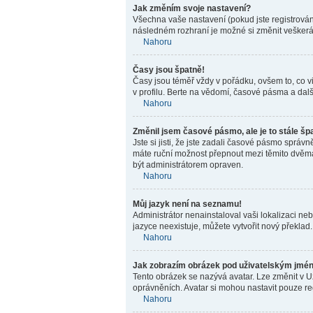
Jak změním svoje nastavení?
Všechna vaše nastavení (pokud jste registrován
následném rozhraní je možné si změnit veškerá
Nahoru
Časy jsou špatně!
Časy jsou téměř vždy v pořádku, ovšem to, co v
v profilu. Berte na vědomí, časové pásma a dal
Nahoru
Změnil jsem časové pásmo, ale je to stále šp
Jste si jisti, že jste zadali časové pásmo správ
máte ruční možnost přepnout mezi těmito dvěm
být administrátorem opraven.
Nahoru
Můj jazyk není na seznamu!
Administrátor nenainstaloval vaši lokalizaci n
jazyce neexistuje, můžete vytvořit nový překlad
Nahoru
Jak zobrazím obrázek pod uživatelským jm
Tento obrázek se nazývá avatar. Lze změnit v U
oprávněních. Avatar si mohou nastavit pouze reg
Nahoru