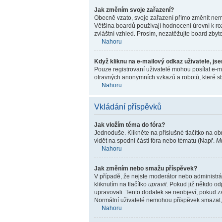
Jak změním svoje zařazení?
Obecně vzato, svoje zařazení přímo změnit nem
Většina boardů používají hodnocení úrovní k roz
zvláštní vzhled. Prosím, nezatěžujte board zbyt
Nahoru
Když kliknu na e-mailový odkaz uživatele, jse
Pouze registrovaní uživatelé mohou posílat e-ma
otravných anonymních vzkazů a robotů, které sb
Nahoru
Vkládání příspěvků
Jak vložím téma do fóra?
Jednoduše. Klikněte na příslušné tlačítko na o
vidět na spodní části fóra nebo tématu (Např.
Mů
Nahoru
Jak změním nebo smažu příspěvek?
V případě, že nejste moderátor nebo administrá
kliknutím na tlačítko
upravit
. Pokud již někdo od
upravovali. Tento dodatek se neobjeví, pokud za
Normální uživatelé nemohou příspěvek smazat,
Nahoru