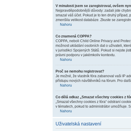
V minulosti jsem se zaregistroval, ovšem nyn
Nejpravděpodobnější důvody: zadali jste chybné 
smazal váš účet. Pokud je to ten druhý případ, p
zmenšila velikost databáze. Zkuste se zaregistr
Nahoru
Co znamená COPPA?
COPPA, neboli Child Online Privacy and Protecti
možnost ukládání osobních dat o uživateli, kter
v jurisdikci Spojených Států. Pokud si nejste j
právni podporu v jakémkoliv kontextu.
Nahoru
Proč se nemohu registrovat?
Je možné, že vlastník fóra zabanoval vaši IP adr
přístupu nových návštěvníků na fórum. Pro další
Nahoru
Co dělá odkaz „Smazat všechny cookies z fó
„Smazat všechny cookies z fóra“ odstraní cookie
v tématech, pokud to administrátor umožňuje. S
Nahoru
Uživatelská nastavení