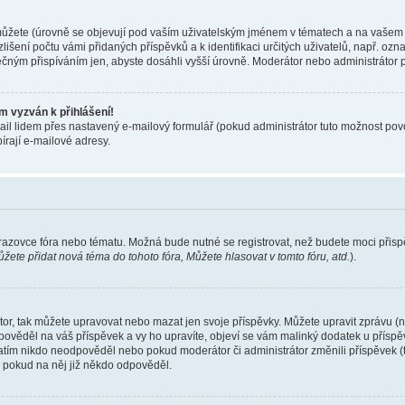
ůžete (úrovně se objevují pod vaším uživatelským jménem v tématech a na vašem pr
lišení počtu vámi přidaných příspěvků a k identifikaci určitých uživatelů, např. oz
ečným přispíváním jen, abyste dosáhli vyšší úrovně. Moderátor nebo administrátor 
m vyzván k přihlášení!
il lidem přes nastavený e-mailový formulář (pokud administrátor tuto možnost povo
írají e-mailové adresy.
brazovce fóra nebo tématu. Možná bude nutné se registrovat, než budete moci přisp
žete přidat nová téma do tohoto fóra, Můžete hlasovat v tomto fóru, atd.
).
tor, tak můžete upravovat nebo mazat jen svoje příspěvky. Můžete upravit zprávu 
pověděl na váš příspěvek a vy ho upravíte, objeví se vám malinký dodatek u příspěvk
tím nikdo neodpověděl nebo pokud moderátor či administrátor změnili příspěvek (ti
 pokud na něj již někdo odpověděl.