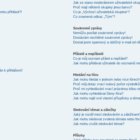
Jak se stanu moderátorem uživatelské sku
Proč mají některé skupiny jinou barvu?
ohu přihlásit?!
Co je „Výchozí uživatelská skupina“?
Co znamená odkaz „Tým“?
Soukromé zprávy
Nemůžu posílat soukromé zprávy!
Dostávám nechtěné soukromé zprávy!
Dostal jsem spamový a obtížný e-mail od ně
Přátelé a nepřátelé
Co je můj seznam přátel a nepřátel?
Jak mohu přidávat uživatele do seznamů neb
n k přihlášení!
Hledání na fóru
Jak mohu hledat v jednom nebo více fórech
Proč můj dotaz vrací nulový počet výsledků
Proč mi vyhledávání vrací prázdnou bílou s
Jak mohu vyhledávat členy fóra?
Jak mohu najít své vlastní příspěvky a tém
Sledování témat a záložky
Jaký je rozdíl mezi sledováním a záložkami
Jak mohu sledovat zvolená témata nebo fór
Jak mohu zrušit sledování témat?
Přílohy