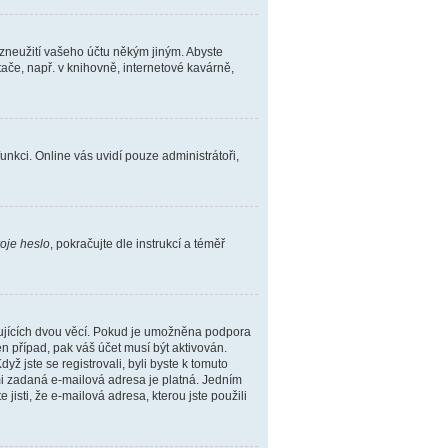
 zneužití vašeho účtu někým jiným. Abyste
tače, např. v knihovně, internetové kavárně,
funkci. Online vás uvidí pouze administrátoři,
oje heslo
, pokračujte dle instrukcí a téměř
dujících dvou věcí. Pokud je umožněna podpora
n případ, pak váš účet musí být aktivován.
ž jste se registrovali, byli byste k tomuto
ámi zadaná e-mailová adresa je platná. Jedním
 jisti, že e-mailová adresa, kterou jste použili