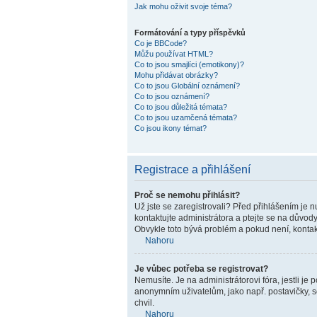
Jak mohu oživit svoje téma?
Formátování a typy příspěvků
Co je BBCode?
Můžu používat HTML?
Co to jsou smajlíci (emotikony)?
Mohu přidávat obrázky?
Co to jsou Globální oznámení?
Co to jsou oznámení?
Co to jsou důležitá témata?
Co to jsou uzamčená témata?
Co jsou ikony témat?
Registrace a přihlášení
Proč se nemohu přihlásit?
Už jste se zaregistrovali? Před přihlášením je 
kontaktujte administrátora a ptejte se na důvody.
Obvykle toto bývá problém a pokud není, kontak
Nahoru
Je vůbec potřeba se registrovat?
Nemusíte. Je na administrátorovi fóra, jestli j
anonymním uživatelům, jako např. postavičky, so
chvil.
Nahoru