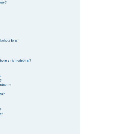
piny?
koho z fóra!
o je z nich odebírat?
?
?
tránku!?
ata?
?
a?