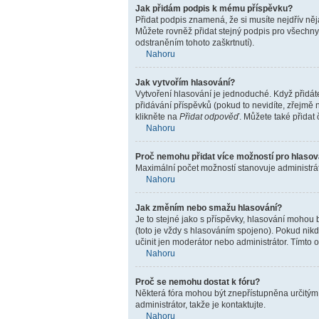
Jak přidám podpis k mému příspěvku?
Přidat podpis znamená, že si musíte nejdřív něj
Můžete rovněž přidat stejný podpis pro všechny
odstraněním tohoto zaškrtnutí).
Nahoru
Jak vytvořím hlasování?
Vytvoření hlasování je jednoduché. Když přidát
přidávání příspěvků (pokud to nevidíte, zřejmě
klikněte na
Přidat odpověď
. Můžete také přidat
Nahoru
Proč nemohu přidat více možností pro hlasov
Maximální počet možností stanovuje administráto
Nahoru
Jak změním nebo smažu hlasování?
Je to stejné jako s příspěvky, hlasování moho
(toto je vždy s hlasováním spojeno). Pokud nik
učinit jen moderátor nebo administrátor. Tímto
Nahoru
Proč se nemohu dostat k fóru?
Některá fóra mohou být znepřístupněna určitým l
administrátor, takže je kontaktujte.
Nahoru