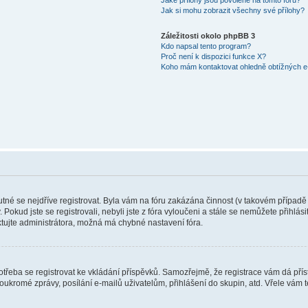
Jaké přílohy jsou povolené na tomto fóru?
Jak si mohu zobrazit všechny své přílohy?
Záležitosti okolo phpBB 3
Kdo napsal tento program?
Proč není k dispozici funkce X?
Koho mám kontaktovat ohledně obtížných e-
nutné se nejdříve registrovat. Byla vám na fóru zakázána činnost (v takovém případě
 Pokud jste se registrovali, nebyli jste z fóra vyloučeni a stále se nemůžete přihlás
tujte administrátora, možná má chybné nastavení fóra.
e potřeba se registrovat ke vkládání příspěvků. Samozřejmě, že registrace vám dá p
ukromé zprávy, posílání e-mailů uživatelům, přihlášení do skupin, atd. Vřele vám 