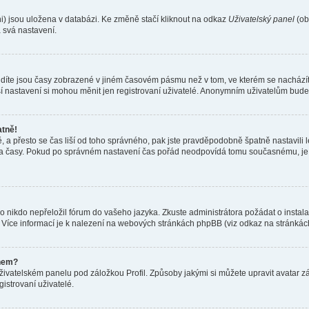
i) jsou uložena v databázi. Ke změně stačí kliknout na odkaz
Uživatelský panel
(ob
 svá nastavení.
idíte jsou časy zobrazené v jiném časovém pásmu než v tom, ve kterém se nacházít
ší nastavení si mohou měnit jen registrovaní uživatelé. Anonymním uživatelům bude
atně!
ně, a přesto se čas liší od toho správného, pak jste pravděpodobně špatně nastavili
a časy. Pokud po správném nastavení čas pořád neodpovídá tomu současnému, je 
ebo nikdo nepřeložil fórum do vašeho jazyka. Zkuste administrátora požádat o insta
. Více informací je k nalezení na webových stránkách phpBB (viz odkaz na stránkách
énem?
živatelském panelu pod záložkou Profil. Způsoby jakými si můžete upravit avatar zá
istrovaní uživatelé.