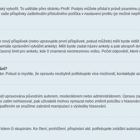
aký vytvořit. To uděláte přes stránku
Profil
. Podpis můžete přidat k právě psanému 
 vaše příspěvky zaškrtnutím příslušného políčka v nastavení profilu (je možné ne
e nový příspěvek (nebo upravujete první příspěvek, pokud můžete) měli byste vidět 
 nemáte oprávnění vytvářet ankety). Měli byste zadat název ankety a pak alespoň 
 časový limit pro anketu, kde 0 znamená neomezenou volbu. Počet odpovědí, které 
ání?
r. Pokud si myslíte, že opravdu nezbytně potřebujete více možností, kontaktujte adm
u být upravována původním autorem, moderátorem nebo administrátorem. Úpravu zahá
do zatím nehlasoval, pak uživatelé mohou vymazat nebo změnit položku v hlasování,
 opatřením se snažíme zabránit manipulaci s výsledky hlasování.
idem či skupinám. Ke čtení, prohlížení, přispívání atd. potřebujete zvláštní autori