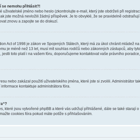
í se nemohu přihlásit?!
uživatelské jméno nebo heslo (zkontrolujte e-mail, který jste obdrželi při registr
ak jste možná nevložili žádný příspěvek. Je to obvyklé, že se pravidelně odstraňují u
ovat znovu a zapojte se do diskuzí.
on Act of 1998 je zákon ve Spojených Státech, který má za úkol chránit mládež na i
ému je méně než 13 let, musí mít souhlas rodičů nebo zákonných zástupců, aby tyto 
isti, jestli toto platí i na vašem fóru, doporučujeme kontaktovat vaše právního po
esu nebo zakázal použití uživatelského jména, které jste si zvolili. Administrátor t
 informace kontaktuje administrátora fóra.
ra“?
s, které jsou vytvořené phpBB a které vás udržují přihlášené, dále se také starají 
mažte cookies fóra pokud máte potíže s přihlašováním.