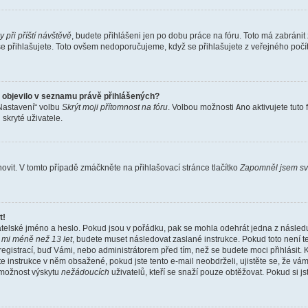
y při příští návštěvě
, budete přihlášeni jen po dobu práce na fóru. Toto má zabránit
ž se přihlašujete. Toto ovšem nedoporučujeme, když se přihlašujete z veřejného počí
 objevilo v seznamu právě přihlášených?
Nastavení“ volbu
Skrýt moji přítomnost na fóru
. Volbou možnosti
Ano
aktivujete tuto 
skryté uživatele.
vit. V tomto případě zmáčkněte na přihlašovací stránce tlačítko
Zapomněl jsem sv
t!
vatelské jméno a heslo. Pokud jsou v pořádku, pak se mohla odehrát jedna z násle
 mi méně než 13 let
, budete muset následovat zaslané instrukce. Pokud toto není te
gistrací, buď Vámi, nebo administrátorem před tím, než se budete moci přihlásit. Kdy
e instrukce v něm obsažené, pokud jste tento e-mail neobdrželi, ujistěte se, že v
 možnost výskytu
nežádoucích
uživatelů, kteří se snaží pouze obtěžovat. Pokud si jste