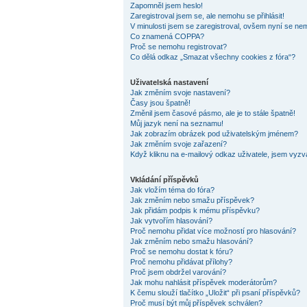
Zapomněl jsem heslo!
Zaregistroval jsem se, ale nemohu se přihlásit!
V minulosti jsem se zaregistroval, ovšem nyní se nem
Co znamená COPPA?
Proč se nemohu registrovat?
Co dělá odkaz „Smazat všechny cookies z fóra“?
Uživatelská nastavení
Jak změním svoje nastavení?
Časy jsou špatně!
Změnil jsem časové pásmo, ale je to stále špatně!
Můj jazyk není na seznamu!
Jak zobrazím obrázek pod uživatelským jménem?
Jak změním svoje zařazení?
Když kliknu na e-mailový odkaz uživatele, jsem vyzvá
Vkládání příspěvků
Jak vložím téma do fóra?
Jak změním nebo smažu příspěvek?
Jak přidám podpis k mému příspěvku?
Jak vytvořím hlasování?
Proč nemohu přidat více možností pro hlasování?
Jak změním nebo smažu hlasování?
Proč se nemohu dostat k fóru?
Proč nemohu přidávat přílohy?
Proč jsem obdržel varování?
Jak mohu nahlásit příspěvek moderátorům?
K čemu slouží tlačítko „Uložit“ při psaní příspěvků?
Proč musí být můj příspěvek schválen?