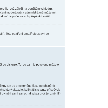
ofilu, což záleží na použitém vzhledu).
načení moderátorů a administrátorů může mít
pak může počet vašich příspěvků snížit.
lil). Toto opatření umožňuje zbavit se
ět do diskuze. To, co vám je povoleno můžete
(někdy jen do omezeného času po přispění)
u, který ukazuje, kolikrát jste tento příspěvek
 by měli sami zanechat vzkaz proč jej změnili).