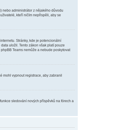
aci) nebo administrátor z nějakého důvodu
živatelé, kteří ničím nepřispěli, aby se
nternetu. Stránky, kde je potencionální
data uložil. Tento zákon však platí pouze
radce, phpBB Teams nemůže a nebude poskytovat
aké mohl vypnout registrace, aby zabranil
o funkce sledování nových příspěvků na fórech a