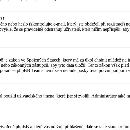
t?!
o nebo heslo (zkontrolujte e-mail, který jste obdrželi při registraci) 
vyklé, že se pravidelně odstraňují uživatelé, kteří ničím nepřispěli, ab
 je zákon ve Spojených Státech, který má za úkol chránit mládež na in
nebo zákonných zástupců, aby tyto data uložil. Tento zákon však platí po
ho poradce, phpBB Teams nemůže a nebude poskytovat právni podporu v
l použití uživatelského jména, které jste si zvolili. Administrátor také
ytvořené phpBB a které vás udržují přihlášené, dále se také starají o f