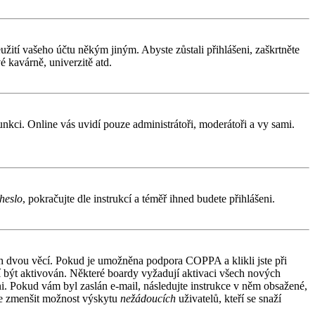
užití vašeho účtu někým jiným. Abyste zůstali přihlášeni, zaškrtněte
é kavárně, univerzitě atd.
funkci. Online vás uvidí pouze administrátoři, moderátoři a vy sami.
heslo
, pokračujte dle instrukcí a téměř ihned budete přihlášeni.
ích dvou věcí. Pokud je umožněna podpora COPPA a klikli jste při
sí být aktivován. Některé boardy vyžadují aktivaci všech nových
áni. Pokud vám byl zaslán e-mail, následujte instrukce v něm obsažené,
 je zmenšit možnost výskytu
nežádoucích
uživatelů, kteří se snaží