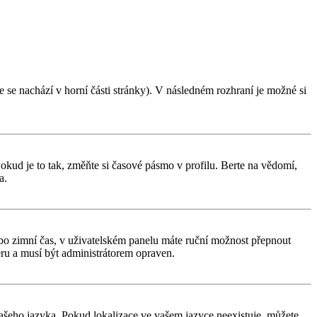
 se nachází v horní části stránky). V následném rozhraní je možné si
kud je to tak, změňte si časové pásmo v profilu. Berte na vědomí,
a.
í nebo zimní čas, v uživatelském panelu máte ruční možnost přepnout
ru a musí být administrátorem opraven.
 vašeho jazyka. Pokud lokalizace ve vašem jazyce neexistuje, můžete