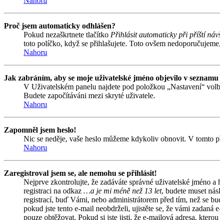
Nahoru
Proč jsem automaticky odhlášen?
Pokud nezaškrtnete tlačítko
Přihlásit automaticky při příští náv
toto políčko, když se přihlašujete. Toto ovšem nedoporučujeme, 
Nahoru
Jak zabráním, aby se moje uživatelské jméno objevilo v seznamu
V Uživatelském panelu najdete pod položkou „Nastavení“ vol
Budete započítáváni mezi skryté uživatele.
Nahoru
Zapomněl jsem heslo!
Nic se neděje, vaše heslo můžeme kdykoliv obnovit. V tomto př
Nahoru
Zaregistroval jsem se, ale nemohu se přihlásit!
Nejprve zkontrolujte, že zadáváte správné uživatelské jméno a
registraci na odkaz
…a je mi méně než 13 let
, budete muset nás
registrací, buď Vámi, nebo administrátorem před tím, než se bud
pokud jste tento e-mail neobdrželi, ujistěte se, že vámi zadan
pouze obtěžovat. Pokud si jste jisti, že e-mailová adresa, kterou 