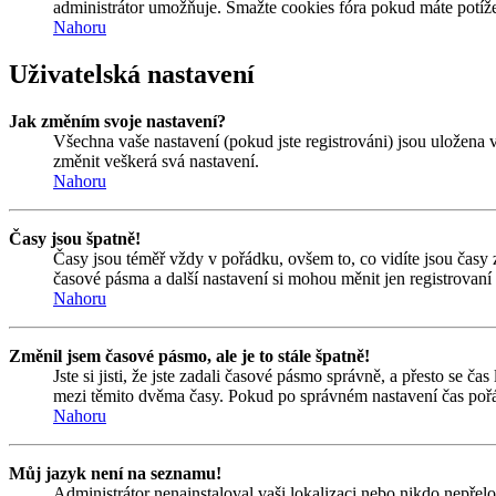
administrátor umožňuje. Smažte cookies fóra pokud máte potíže
Nahoru
Uživatelská nastavení
Jak změním svoje nastavení?
Všechna vaše nastavení (pokud jste registrováni) jsou uložena 
změnit veškerá svá nastavení.
Nahoru
Časy jsou špatně!
Časy jsou téměř vždy v pořádku, ovšem to, co vidíte jsou časy
časové pásma a další nastavení si mohou měnit jen registrovan
Nahoru
Změnil jsem časové pásmo, ale je to stále špatně!
Jste si jisti, že jste zadali časové pásmo správně, a přesto se 
mezi těmito dvěma časy. Pokud po správném nastavení čas pořá
Nahoru
Můj jazyk není na seznamu!
Administrátor nenainstaloval vaši lokalizaci nebo nikdo nepřel