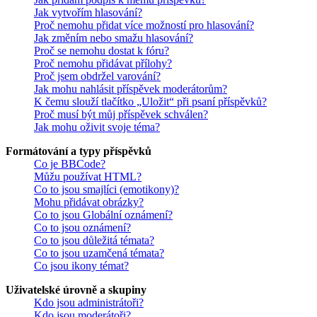
Jak vytvořím hlasování?
Proč nemohu přidat více možností pro hlasování?
Jak změním nebo smažu hlasování?
Proč se nemohu dostat k fóru?
Proč nemohu přidávat přílohy?
Proč jsem obdržel varování?
Jak mohu nahlásit příspěvek moderátorům?
K čemu slouží tlačítko „Uložit“ při psaní příspěvků?
Proč musí být můj příspěvek schválen?
Jak mohu oživit svoje téma?
Formátování a typy příspěvků
Co je BBCode?
Můžu používat HTML?
Co to jsou smajlíci (emotikony)?
Mohu přidávat obrázky?
Co to jsou Globální oznámení?
Co to jsou oznámení?
Co to jsou důležitá témata?
Co to jsou uzamčená témata?
Co jsou ikony témat?
Uživatelské úrovně a skupiny
Kdo jsou administrátoři?
Kdo jsou moderátoři?