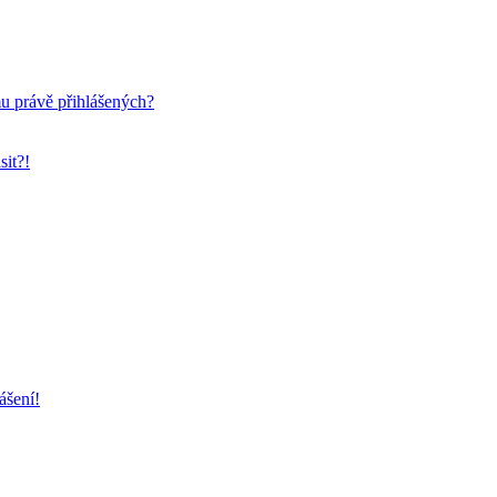
mu právě přihlášených?
sit?!
ášení!