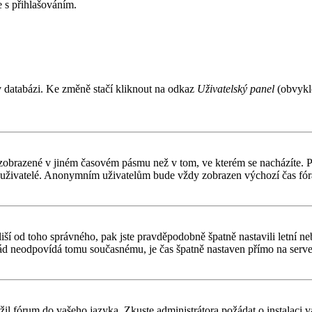
 s přihlašováním.
v databázi. Ke změně stačí kliknout na odkaz
Uživatelský panel
(obvykle
 zobrazené v jiném časovém pásmu než v tom, ve kterém se nacházíte. Po
í uživatelé. Anonymním uživatelům bude vždy zobrazen výchozí čas fór
čas liší od toho správného, pak jste pravděpodobně špatně nastavili letn
d neodpovídá tomu současnému, je čas špatně nastaven přímo na serve
ožil fórum do vašeho jazyka. Zkuste administrátora požádat o instalaci