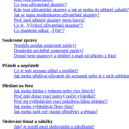
Co jsou uživatelské skupiny?
Kde jsou uživatelské skupiny a jak se mohu do některé zařadit?
Jak se stanu moderátorem uživatelské skupiny?
Proč mají některé skupiny jinou barvu?
Co je „Výchozí uživatelská skupina“?
Co znamená odkaz „Tým“?
Soukromé zprávy
Nemůžu posílat soukromé zprávy!
Dostávám nechtěné soukromé zprávy!
Dostal jsem spamový a obtížný e-mail od někoho z fóra!
Přátelé a nepřátelé
Co je můj seznam přátel a nepřátel?
Jak mohu přidávat uživatele do seznamů nebo je z nich odebíra
Hledání na fóru
Jak mohu hledat v jednom nebo více fórech?
Proč můj dotaz vrací nulový počet výsledků?
Proč mi vyhledávání vrací prázdnou bílou stránku!?
Jak mohu vyhledávat členy fóra?
Jak mohu najít své vlastní příspěvky a témata?
Sledování témat a záložky
Jaký je rozdíl mezi sledováním a záložkami?