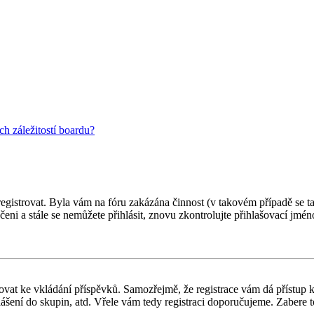
h záležitostí boardu?
 registrovat. Byla vám na fóru zakázána činnost (v takovém případě se t
oučeni a stále se nemůžete přihlásit, znovu zkontrolujte přihlašovací jm
gistrovat ke vkládání příspěvků. Samozřejmě, že registrace vám dá přís
ášení do skupin, atd. Vřele vám tedy registraci doporučujeme. Zabere to