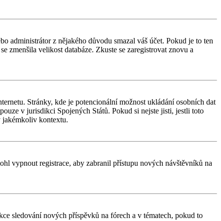
nebo administrátor z nějakého důvodu smazal váš účet. Pokud je to ten
y se zmenšila velikost databáze. Zkuste se zaregistrovat znovu a
ternetu. Stránky, kde je potencionální možnost ukládání osobních dat
uze v jurisdikci Spojených Států. Pokud si nejste jisti, jestli toto
 jakémkoliv kontextu.
 mohl vypnout registrace, aby zabranil přístupu nových návštěvníků na
unkce sledování nových příspěvků na fórech a v tématech, pokud to