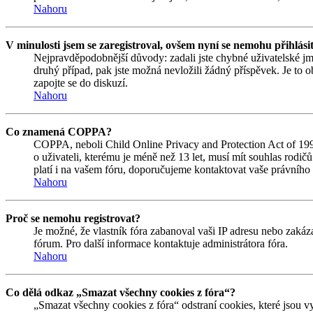
Nahoru
V minulosti jsem se zaregistroval, ovšem nyní se nemohu přihlási
Nejpravděpodobnější důvody: zadali jste chybné uživatelské jmén
druhý případ, pak jste možná nevložili žádný příspěvek. Je to ob
zapojte se do diskuzí.
Nahoru
Co znamená COPPA?
COPPA, neboli Child Online Privacy and Protection Act of 1998
o uživateli, kterému je méně než 13 let, musí mít souhlas rodičů 
platí i na vašem fóru, doporučujeme kontaktovat vaše právní
Nahoru
Proč se nemohu registrovat?
Je možné, že vlastník fóra zabanoval vaši IP adresu nebo zakáza
fórum. Pro další informace kontaktuje administrátora fóra.
Nahoru
Co dělá odkaz „Smazat všechny cookies z fóra“?
„Smazat všechny cookies z fóra“ odstraní cookies, které jsou v