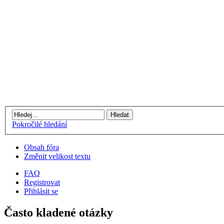
Pokročilé hledání
Obsah fóra
Změnit velikost textu
FAQ
Registrovat
Přihlásit se
Často kladené otázky