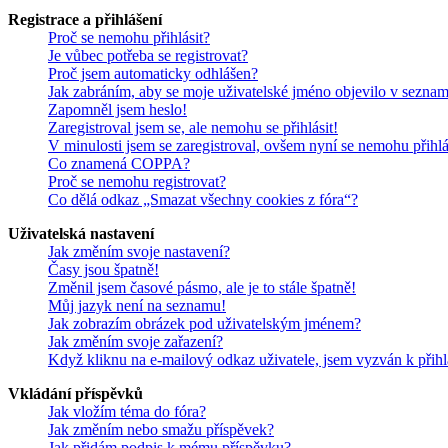
Registrace a přihlášení
Proč se nemohu přihlásit?
Je vůbec potřeba se registrovat?
Proč jsem automaticky odhlášen?
Jak zabráním, aby se moje uživatelské jméno objevilo v sezna
Zapomněl jsem heslo!
Zaregistroval jsem se, ale nemohu se přihlásit!
V minulosti jsem se zaregistroval, ovšem nyní se nemohu přihlá
Co znamená COPPA?
Proč se nemohu registrovat?
Co dělá odkaz „Smazat všechny cookies z fóra“?
Uživatelská nastavení
Jak změním svoje nastavení?
Časy jsou špatně!
Změnil jsem časové pásmo, ale je to stále špatně!
Můj jazyk není na seznamu!
Jak zobrazím obrázek pod uživatelským jménem?
Jak změním svoje zařazení?
Když kliknu na e-mailový odkaz uživatele, jsem vyzván k přihl
Vkládání příspěvků
Jak vložím téma do fóra?
Jak změním nebo smažu příspěvek?
Jak přidám podpis k mému příspěvku?