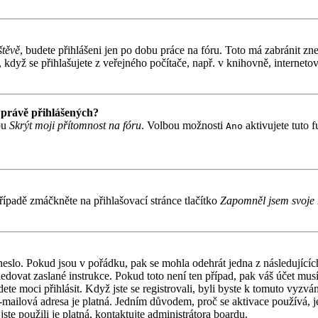
štěvě
, budete přihlášeni jen po dobu práce na fóru. Toto má zabránit zne
když se přihlašujete z veřejného počítače, např. v knihovně, internetov
 právě přihlášených?
bu
Skrýt moji přítomnost na fóru
. Volbou možnosti
aktivujete tuto 
Ano
ípadě zmáčkněte na přihlašovací stránce tlačítko
Zapomněl jsem svoje 
 heslo. Pokud jsou v pořádku, pak se mohla odehrát jedna z následujíc
ledovat zaslané instrukce. Pokud toto není ten případ, pak váš účet mu
ete moci přihlásit. Když jste se registrovali, byli byste k tomuto vyzv
á e-mailová adresa je platná. Jedním důvodem, proč se aktivace používá,
jste použili je platná, kontaktujte administrátora boardu.