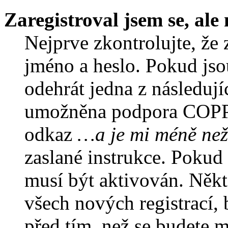
Zaregistroval jsem se, ale
Nejprve zkontrolujte, že 
jméno a heslo. Pokud jso
odehrát jedna z následují
umožněna podpora COPPA a
odkaz
…a je mi méně než
zaslané instrukce. Pokud 
musí být aktivován. Někt
všech nových registrací,
před tím, než se budete m