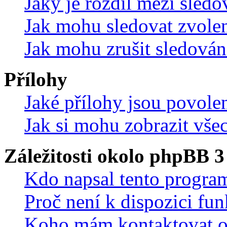
Jaký je rozdíl mezi sled
Jak mohu sledovat zvolen
Jak mohu zrušit sledován
Přílohy
Jaké přílohy jsou povole
Jak si mohu zobrazit vše
Záležitosti okolo phpBB 3
Kdo napsal tento progra
Proč není k dispozici fu
Koho mám kontaktovat o