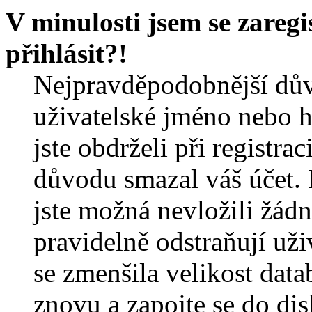
V minulosti jsem se zareg
přihlásit?!
Nejpravděpodobnější dův
uživatelské jméno nebo he
jste obdrželi při registra
důvodu smazal váš účet. 
jste možná nevložili žádn
pravidelně odstraňují uživ
se zmenšila velikost data
znovu a zapojte se do dis