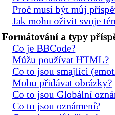
Proč musí být můj přísp
Jak mohu oživit svoje té
Formátování a typy přísp
Co je BBCode?
Můžu používat HTML?
Co to jsou smajlíci (emo
Mohu přidávat obrázky?
Co to jsou Globální ozn
Co to jsou oznámení?