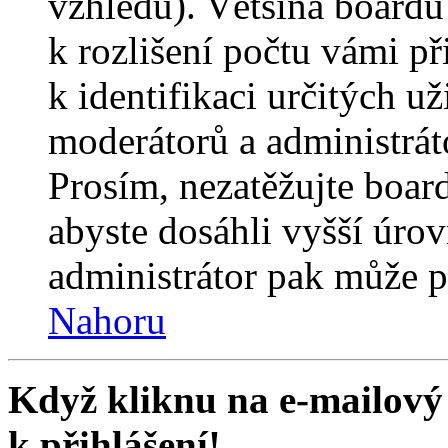
vzhledu). Většina boardů
k rozlišení počtu vámi p
k identifikaci určitých už
moderátorů a administrát
Prosím, nezatěžujte boar
abyste dosáhli vyšší úro
administrátor pak může po
Nahoru
Když kliknu na e-mailový 
k přihlášení!