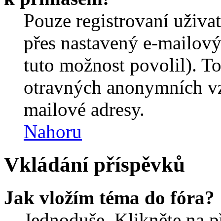
Pouze registrovaní uživa
přes nastavený e-mailový
tuto možnost povolil). T
otravných anonymních vzk
mailové adresy.
Nahoru
Vkládání příspěvků
Jak vložím téma do fóra?
Jednoduše. Klikněte na př