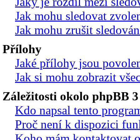
Jaký je rozdíl mezi sled
Jak mohu sledovat zvolen
Jak mohu zrušit sledován
Přílohy
Jaké přílohy jsou povole
Jak si mohu zobrazit vše
Záležitosti okolo phpBB 3
Kdo napsal tento progra
Proč není k dispozici fu
Koho mám kontaktovat o