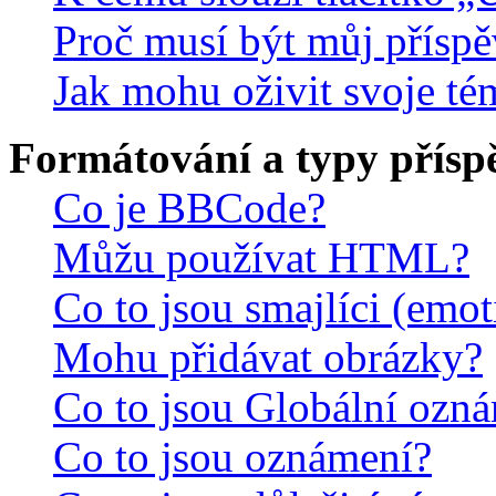
Proč musí být můj přísp
Jak mohu oživit svoje té
Formátování a typy přísp
Co je BBCode?
Můžu používat HTML?
Co to jsou smajlíci (emo
Mohu přidávat obrázky?
Co to jsou Globální ozn
Co to jsou oznámení?