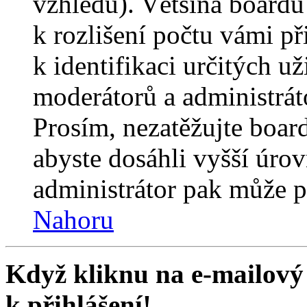
vzhledu). Většina boardů
k rozlišení počtu vámi p
k identifikaci určitých už
moderátorů a administrát
Prosím, nezatěžujte boar
abyste dosáhli vyšší úro
administrátor pak může po
Nahoru
Když kliknu na e-mailový 
k přihlášení!