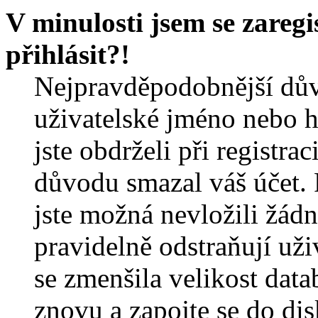
V minulosti jsem se zareg
přihlásit?!
Nejpravděpodobnější dův
uživatelské jméno nebo he
jste obdrželi při registra
důvodu smazal váš účet. 
jste možná nevložili žádn
pravidelně odstraňují uživ
se zmenšila velikost data
znovu a zapojte se do dis