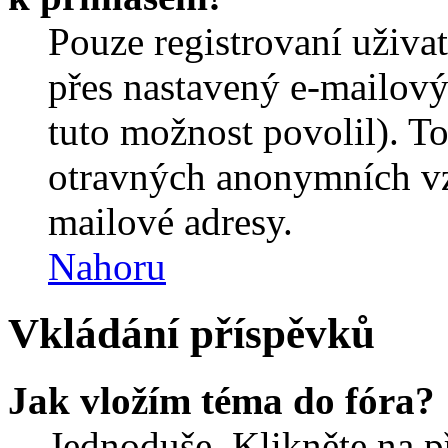
Pouze registrovaní uživa
přes nastavený e-mailový
tuto možnost povolil). T
otravných anonymních vzk
mailové adresy.
Nahoru
Vkládání příspěvků
Jak vložím téma do fóra?
Jednoduše. Klikněte na př