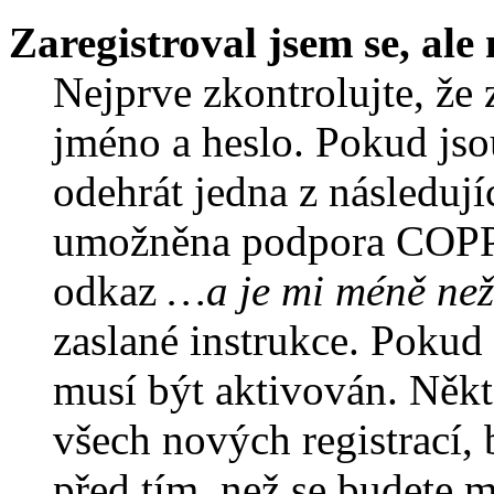
Zaregistroval jsem se, ale
Nejprve zkontrolujte, že 
jméno a heslo. Pokud jso
odehrát jedna z následují
umožněna podpora COPPA a
odkaz
…a je mi méně než
zaslané instrukce. Pokud 
musí být aktivován. Někt
všech nových registrací,
před tím, než se budete m