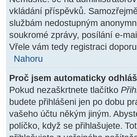
vkládání příspěvků. Samozřejmě,
službám nedostupným anonymním 
soukromé zprávy, posílání e-mail
Vřele vám tedy registraci doporu
Nahoru
Proč jsem automaticky odhlá
Pokud nezaškrtnete tlačítko
Přih
budete přihlášeni jen po dobu pr
vašeho účtu někým jiným. Abyste 
políčko, když se přihlašujete. 