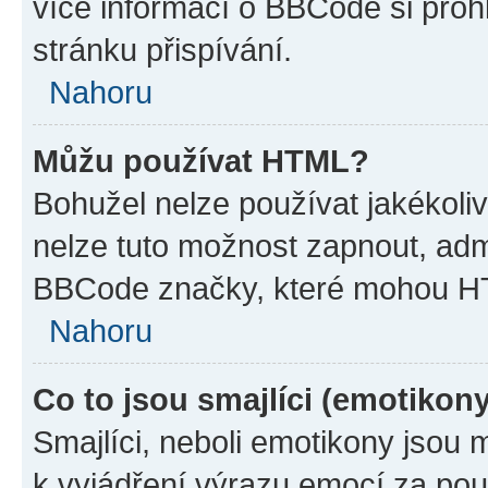
více informací o BBCode si proh
stránku přispívání.
Nahoru
Můžu používat HTML?
Bohužel nelze používat jakékoli
nelze tuto možnost zapnout, adm
BBCode značky, které mohou HT
Nahoru
Co to jsou smajlíci (emotikon
Smajlíci, neboli emotikony jsou 
k vyjádření výrazu emocí za pou