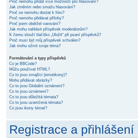
Proč nemohu přidat více možností pro hlasování?
Jak změním nebo smažu hlasování?
Proč se nemohu dostat k fóru?
Proč nemohu přidávat přílohy?
Proč jsem obdržel varování?
Jak mohu nahlásit příspěvek moderátorům?
K čemu slouží tlačítko „Uložit“ při psaní příspěvků?
Proč musí být můj příspěvek schválen?
Jak mohu oživit svoje téma?
Formátování a typy příspěvků
Co je BBCode?
Můžu používat HTML?
Co to jsou smajlíci (emotikony)?
Mohu přidávat obrázky?
Co to jsou Globální oznámení?
Co to jsou oznámení?
Co to jsou důležitá témata?
Co to jsou uzamčená témata?
Co jsou ikony témat?
Registrace a přihlášení