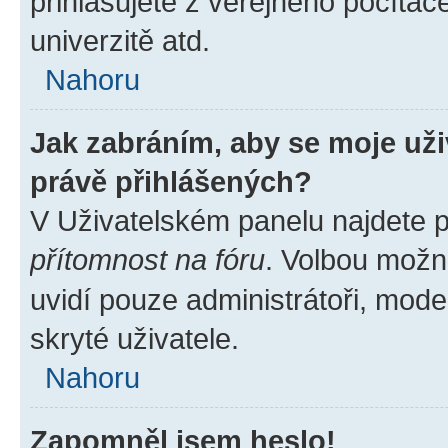
přihlašujete z veřejného počítač
univerzitě atd.
Nahoru
Jak zabráním, aby se moje už
právě přihlášených?
V Uživatelském panelu najdete 
přítomnost na fóru
. Volbou možn
uvidí pouze administrátoři, mode
skryté uživatele.
Nahoru
Zapomněl jsem heslo!