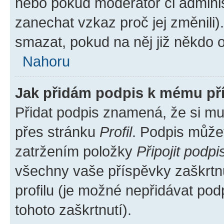
nebo pokud moderátor či administ
zanechat vzkaz proč jej změnili
smazat, pokud na něj již někdo 
Nahoru
Jak přidám podpis k mému př
Přidat podpis znamená, že si mus
přes stránku
Profil
. Podpis může
zatržením položky
Připojit podpi
všechny vaše příspěvky zaškrtnu
profilu (je možné nepřidávat p
tohoto zaškrtnutí).