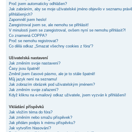
Proč jsem automaticky odhlášen?
Jak zabráním, aby se moje uživatelské jméno objevilo v seznamu práv
přihlášených?
Zapomněl jsem heslo!
Zaregistroval jsem se, ale nemohu se přihlásit!
V minulosti jsem se zaregistroval, ovšem nyní se nemohu přihlásit?!
Co znamená COPPA?
Proč se nemohu registrovat?
Co dělá odkaz „Smazat všechny cookies z fóra“?
Uživatelská nastavení
Jak změním svoje nastavení?
Časy jsou špatně!
Změnil jsem časové pásmo, ale je to stále špatně!
Můj jazyk není na seznamu!
Jak zobrazím obrázek pod uživatelským jménem?
Jak změním svoje zařazení?
Když kliknu na e-mailový odkaz uživatele, jsem vyzván k přihlášení!
Vkládání příspěvků
Jak vložím téma do fóra?
Jak změním nebo smažu příspěvek?
Jak přidám podpis k mému příspěvku?
Jak vytvořím hlasování?